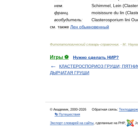
нем
.
Schimmel
,
Lein
(
Claste
франц
.
moisissure
du
lin
(
Clast
возбудитель:
Clasterosporium
lini
Ou
см
.
также
Лен
обыкновенный
Фитопатологический
словарь
-
справочник
. -
М
.
:
Наука
Игры ⚽
Нужно сделать НИР?
КЛАСТЕРОСПОРИОЗ ГРУШИ; ПЯТНИ
ДЫРЧАТАЯ ГРУШИ
© Академик, 2000-2026
Обратная связь:
Техподдерж
👣 Путешествия
Экспорт словарей на сайты
, сделанные на PHP,
Jo