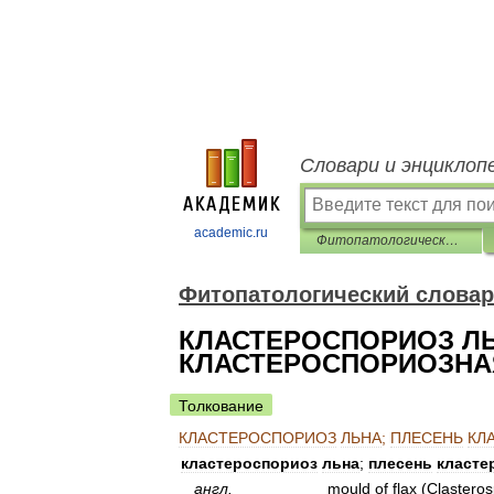
Словари и энциклоп
academic.ru
Фитопатологический словарь-справочник
Фитопатологический словар
КЛАСТЕРОСПОРИОЗ ЛЬ
КЛАСТЕРОСПОРИОЗНА
Толкование
КЛАСТЕРОСПОРИОЗ
ЛЬНА
;
ПЛЕСЕНЬ
КЛ
кластероспориоз
льна
;
плесень
класте
англ
.
mould
of
flax
(
Clastero