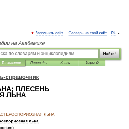
Запомнить сайт
Словарь на свой сайт
RU
едии на Академике
Найти!
Толкования
Переводы
Книги
Игры ⚽
ь-справочник
НА; ПЛЕСЕНЬ
Я ЛЬНА
АСТЕРОСПОРИОЗНАЯ
ЛЬНА
роспориозная
льна
sporium
)